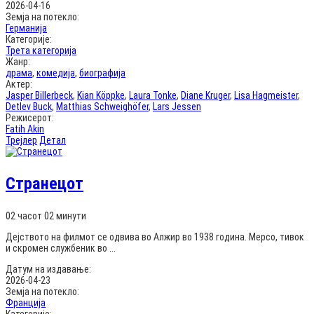
2026-04-16
Земја на потекло:
Германија
Категорије:
Трета категорија
Жанр:
драма
,
комедија
,
биографија
Актер:
Jasper Billerbeck
,
Kian Köppke
,
Laura Tonke
,
Diane Kruger
,
Lisa Hagmeister
,
Detlev Buck
,
Matthias Schweighöfer
,
Lars Jessen
Режисерот:
Fatih Akin
Трејлер
Детал
Странецот
02 часот 02 минути
Дејството на филмот се одвива во Алжир во 1938 година. Мерсо, тивок
и скромен службеник во ...
Датум на издавање:
2026-04-23
Земја на потекло:
Франција