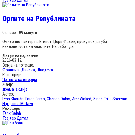
Трејлер
Детал
Орлите на Републиката
02 часот 09 минути
Омилениот актер на Египет, Џорџ Фахми, преку ноќ ја губи
наклонетоста на властите. На работ да ...
Датум на издавање:
2026-03-12
Земја на потекло:
Франција
,
Данска
,
Шведска
Категорије:
Четврта категорија
Жанр:
драма
,
акција
Актер:
Lyna Khoudri
,
Fares Fares
,
Cherien Dabis
,
Amr Waked
,
Zineb Triki
,
Sherwan
Haji
,
Linda Mutawi
Режисерот:
Tarik Selah
Трејлер
Детал