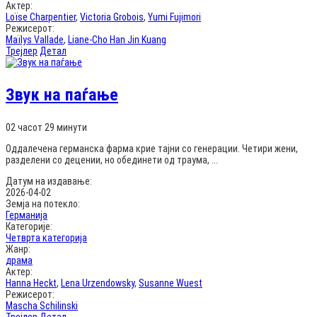
Актер:
Loïse Charpentier
,
Victoria Grobois
,
Yumi Fujimori
Режисерот:
Maïlys Vallade
,
Liane-Cho Han Jin Kuang
Трејлер
Детал
Звук на паѓање
02 часот 29 минути
Оддалечена германска фарма крие тајни со генерации. Четири жени,
разделени со децении, но обединети од траума, ...
Датум на издавање:
2026-04-02
Земја на потекло:
Германија
Категорије:
Четврта категорија
Жанр:
драма
Актер:
Hanna Heckt
,
Lena Urzendowsky
,
Susanne Wuest
Режисерот:
Mascha Schilinski