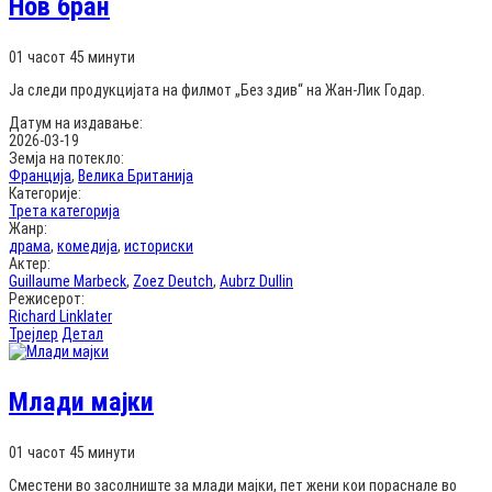
Нов бран
01 часот 45 минути
Ја следи продукцијата на филмот „Без здив“ на Жан-Лик Годар.
Датум на издавање:
2026-03-19
Земја на потекло:
Франција
,
Велика Британија
Категорије:
Трета категорија
Жанр:
драма
,
комедија
,
историски
Актер:
Guillaume Marbeck
,
Zoez Deutch
,
Aubrz Dullin
Режисерот:
Richard Linklater
Трејлер
Детал
Млади мајки
01 часот 45 минути
Сместени во засолниште за млади мајки, пет жени кои пораснале во