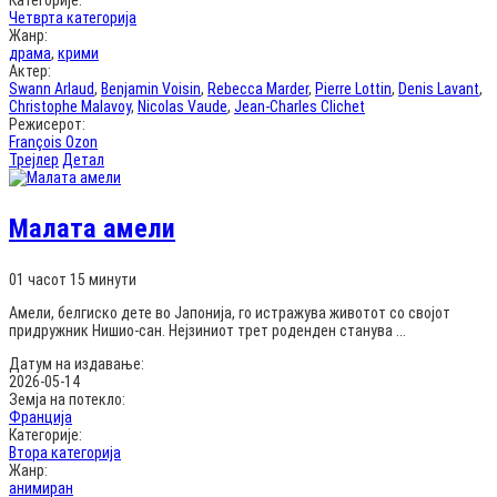
Категорије:
Четврта категорија
Жанр:
драма
,
крими
Актер:
Swann Arlaud
,
Benjamin Voisin
,
Rebecca Marder
,
Pierre Lottin
,
Denis Lavant
,
Christophe Malavoy
,
Nicolas Vaude
,
Jean-Charles Clichet
Режисерот:
François Ozon
Трејлер
Детал
Малата амели
01 часот 15 минути
Амели, белгиско дете во Јапонија, го истражува животот со својот
придружник Нишио-сан. Нејзиниот трет роденден станува ...
Датум на издавање:
2026-05-14
Земја на потекло:
Франција
Категорије:
Втора категорија
Жанр:
анимиран