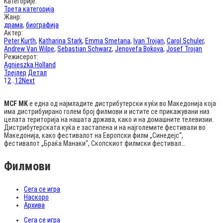
Категорије:
Трета категорија
Жанр:
драма
,
биографија
Актер:
Peter Kurth
,
Katharina Stark
,
Emma Smetana
,
Ivan Trojan
,
Carol Schuler
,
Andrew Van Wilpe
,
Sebastian Schwarz
,
Jenovefa Bokova
,
Josef Trojan
Режисерот:
Agnieszka Holland
Трејлер
Детал
1
2
…
12
Next
MCF MK
е една од најмладите дистрибутерски куќи во Македонија која
има дистрибуирано голем број филмови и истите се прикажувани низ
целата територија на нашата држава, како и на домашните телевизии.
Дистрибутерската куќа е застапена и на најголемите фестивали во
Македонија, како фестивалот на Европски филм „Синедејс“,
фестивалот „Браќа Манаки“, Скопскиот филмски фестивал…
Филмови
Сега се игра
Наскоро
Архива
Сега се игра