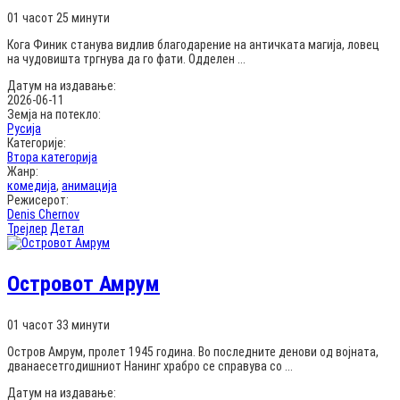
01 часот 25 минути
Кога Финик станува видлив благодарение на античката магија, ловец
на чудовишта тргнува да го фати. Одделен ...
Датум на издавање:
2026-06-11
Земја на потекло:
Русија
Категорије:
Втора категорија
Жанр:
комедија
,
анимација
Режисерот:
Denis Chernov
Трејлер
Детал
Островот Амрум
01 часот 33 минути
Остров Амрум, пролет 1945 година. Во последните денови од војната,
дванаесетгодишниот Нанинг храбро се справува со ...
Датум на издавање: