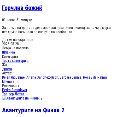
Горчлив божиќ
01 часот 51 минути
За време на долгиот декемвриски празничен викенд, жена чија мајка
неодамна починала се свртува кон работата ...
Датум на издавање:
2026-05-28
Земја на потекло:
Шпанија
Категорије:
Трета категорија
Жанр:
драма
Актер:
Belén Riquelme
,
Aitana Sánchez-Gijón
,
Bárbara Lennie
,
Rossy de Palma
,
Milena Smit
Режисерот:
Pedro Almodóvar
Трејлер
Детал
Авантурите на Финик 2