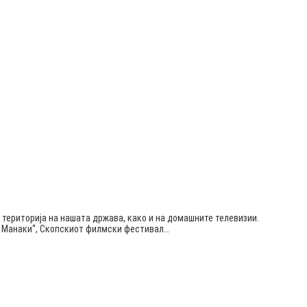
 територија на нашата држава, како и на домашните телевизии.
ќа Манаки“, Скопскиот филмски фестивал…