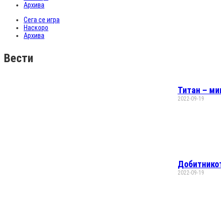
Архива
Сега се игра
Наскоро
Архива
Вести
Титан – ми
2022-09-19
Добитникот
2022-09-19