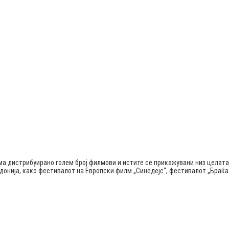
ма дистрибуирано голем број филмови и истите се прикажувани низ целата
едонија, како фестивалот на Европски филм „Синедејс“, фестивалот „Бра