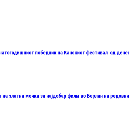
натогодишниот победник на Канскиот фестивал од денес
 на златна мечка за најдобар филм во Берлин на редовни