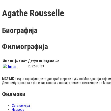
Agathe Rousselle
Биографија
Филмографија
Име на филмот
Датум на издавање
2022-06-23
Титан
MCF MK
е една од најмладите дистрибутерски куќи во Македонија која и
Дистрибутерската куќа е застапена и на најголемите фестивали во Мак
Филмови
Сега се игра
Наскоро