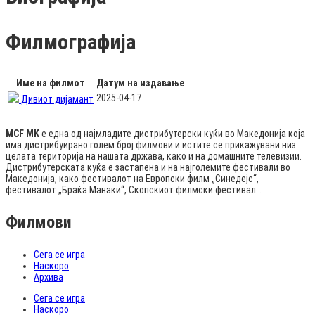
Филмографија
Име на филмот
Датум на издавање
2025-04-17
Дивиот дијамант
MCF MK
е една од најмладите дистрибутерски куќи во Македонија која
има дистрибуирано голем број филмови и истите се прикажувани низ
целата територија на нашата држава, како и на домашните телевизии.
Дистрибутерската куќа е застапена и на најголемите фестивали во
Македонија, како фестивалот на Европски филм „Синедејс“,
фестивалот „Браќа Манаки“, Скопскиот филмски фестивал…
Филмови
Сега се игра
Наскоро
Архива
Сега се игра
Наскоро