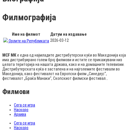
Филмографија
Име на филмот
Датум на издавање
2026-03-12
Орлите на Републиката
MCF MK
е една од најмладите дистрибутерски куќи во Македонија која
има дистрибуирано голем број филмови и истите се прикажувани низ
целата територија на нашата држава, како и на домашните телевизии.
Дистрибутерската куќа е застапена и на најголемите фестивали во
Македонија, како фестивалот на Европски филм „Синедејс“,
фестивалот „Браќа Манаки“, Скопскиот филмски фестивал…
Филмови
Сега се игра
Наскоро
Архива
Сега се игра
Наскоро