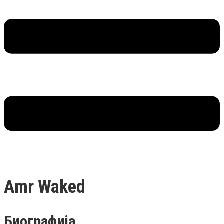
Amr Waked
Биографија