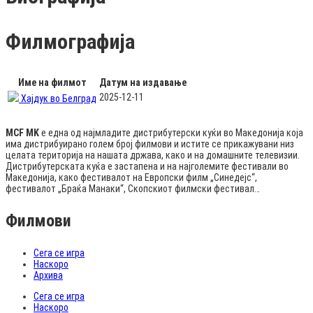
Филмографија
Име на филмот
Датум на издавање
2025-12-11
Хајдук во Белград
MCF MK
е една од најмладите дистрибутерски куќи во Македонија која
има дистрибуирано голем број филмови и истите се прикажувани низ
целата територија на нашата држава, како и на домашните телевизии.
Дистрибутерската куќа е застапена и на најголемите фестивали во
Македонија, како фестивалот на Европски филм „Синедејс“,
фестивалот „Браќа Манаки“, Скопскиот филмски фестивал…
Филмови
Сега се игра
Наскоро
Архива
Сега се игра
Наскоро