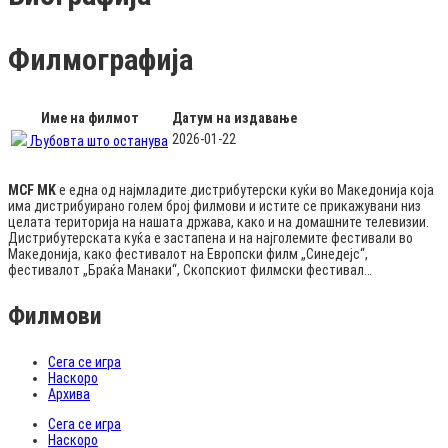
Филмографија
Име на филмот
Датум на издавање
2026-01-22
Љубовта што останува
MCF MK
е една од најмладите дистрибутерски куќи во Македонија која
има дистрибуирано голем број филмови и истите се прикажувани низ
целата територија на нашата држава, како и на домашните телевизии.
Дистрибутерската куќа е застапена и на најголемите фестивали во
Македонија, како фестивалот на Европски филм „Синедејс“,
фестивалот „Браќа Манаки“, Скопскиот филмски фестивал…
Филмови
Сега се игра
Наскоро
Архива
Сега се игра
Наскоро