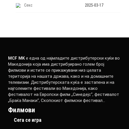
Секс
2025-03-17
MCF MK
е една од најмладите дистрибутерски куќи во
Македонија која има дистрибуирано голем број
филмови и истите се прикажувани низ целата
територија на нашата држава, како и на домашните
телевизии. Дистрибутерската куќа е застапена и на
најголемите фестивали во Македонија, како
фестивалот на Европски филм „Синедејс“, фестивалот
„Браќа Манаки“, Скопскиот филмски фестивал…
Филмови
Сега се игра