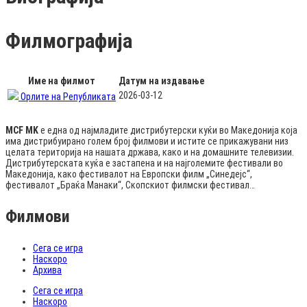
Филмографија
Име на филмот
Датум на издавање
2026-03-12
Орлите на Републиката
MCF MK
е една од најмладите дистрибутерски куќи во Македонија која
има дистрибуирано голем број филмови и истите се прикажувани низ
целата територија на нашата држава, како и на домашните телевизии.
Дистрибутерската куќа е застапена и на најголемите фестивали во
Македонија, како фестивалот на Европски филм „Синедејс“,
фестивалот „Браќа Манаки“, Скопскиот филмски фестивал…
Филмови
Сега се игра
Наскоро
Архива
Сега се игра
Наскоро