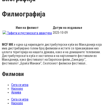
Филмографија
Име на филмот
Датум на издавање
2025-10-09
Тафити и пустинската авантура
MCF MK
е една од најмладите дистрибутерски куќи во Македонија која
има дистрибуирано голем број филмови и истите се прикажувани низ
целата територија на нашата држава, како и на домашните телевизии.
Дистрибутерската куќа е застапена и на најголемите фестивали во
Македонија, како фестивалот на Европски филм „Синедејс“,
фестивалот „Браќа Манаки“, Скопскиот филмски фестивал…
Филмови
Сега се игра
Наскоро
Архива
Сега се игра
Наскоро