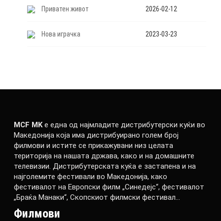
Приватен живот
2026-02-12
Нова играчка
2023-03-23
MCF MK
е една од најмладите дистрибутерски куќи во
Македонија која има дистрибуирано голем број
филмови и истите се прикажувани низ целата
територија на нашата држава, како и на домашните
телевизии. Дистрибутерската куќа е застапена и на
најголемите фестивали во Македонија, како
фестивалот на Европски филм „Синедејс“, фестивалот
„Браќа Манаки“, Скопскиот филмски фестивал…
Филмови