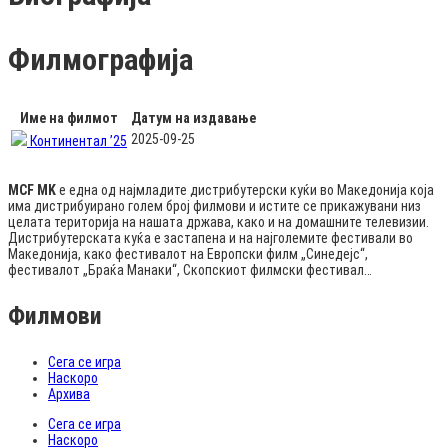
Филмографија
Име на филмот
Датум на издавање
2025-09-25
Континентал ’25
MCF MK
е една од најмладите дистрибутерски куќи во Македонија која
има дистрибуирано голем број филмови и истите се прикажувани низ
целата територија на нашата држава, како и на домашните телевизии.
Дистрибутерската куќа е застапена и на најголемите фестивали во
Македонија, како фестивалот на Европски филм „Синедејс“,
фестивалот „Браќа Манаки“, Скопскиот филмски фестивал…
Филмови
Сега се игра
Наскоро
Архива
Сега се игра
Наскоро