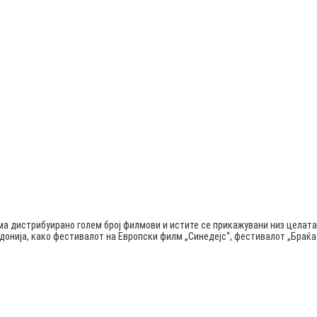
ма дистрибуирано голем број филмови и истите се прикажувани низ целата
едонија, како фестивалот на Европски филм „Синедејс“, фестивалот „Бра