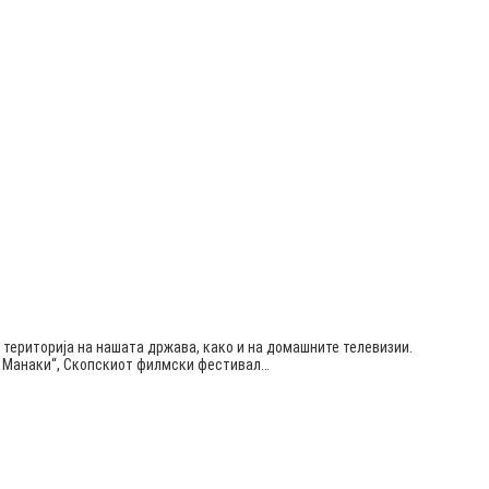
 територија на нашата држава, како и на домашните телевизии.
ќа Манаки“, Скопскиот филмски фестивал…