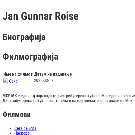
Jan Gunnar Roise
Биографија
Филмографија
Име на филмот
Датум на издавање
2025-03-17
Секс
MCF MK
е една од најмладите дистрибутерски куќи во Македонија која и
Дистрибутерската куќа е застапена и на најголемите фестивали во Мак
Филмови
Сега се игра
Наскоро