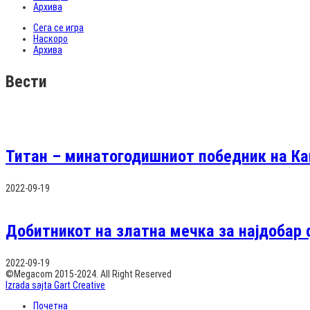
Архива
Сега се игра
Наскоро
Архива
Вести
Титан – минатогодишниот победник на Ка
2022-09-19
Добитникот на златна мечка за најдобар 
2022-09-19
©Megacom 2015-2024. All Right Reserved
Izrada sajta Gart Creative
Почетна