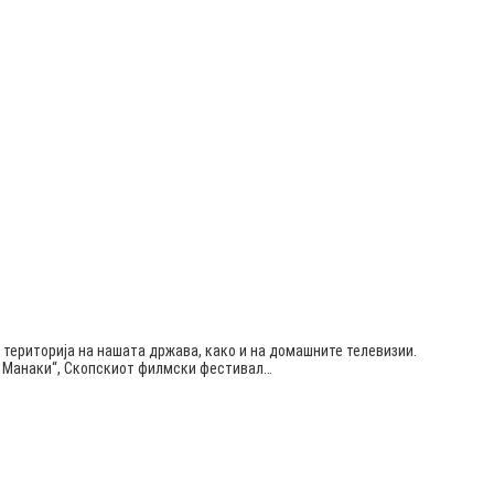
 територија на нашата држава, како и на домашните телевизии.
ќа Манаки“, Скопскиот филмски фестивал…