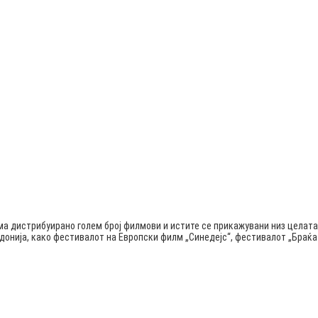
ма дистрибуирано голем број филмови и истите се прикажувани низ целата
едонија, како фестивалот на Европски филм „Синедејс“, фестивалот „Бра