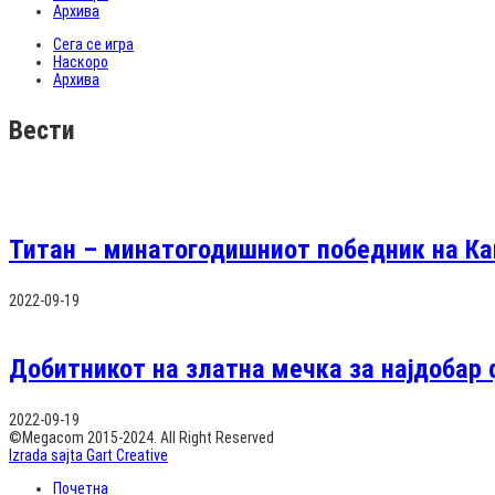
Архива
Сега се игра
Наскоро
Архива
Вести
Титан – минатогодишниот победник на Ка
2022-09-19
Добитникот на златна мечка за најдобар 
2022-09-19
©Megacom 2015-2024. All Right Reserved
Izrada sajta Gart Creative
Почетна