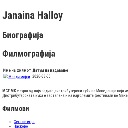
Janaina Halloy
Биографија
Филмографија
Име на филмот
Датум на издавање
2026-03-05
Млади мајки
MCF MK
е една од најмладите дистрибутерски куќи во Македонија која и
Дистрибутерската куќа е застапена и на најголемите фестивали во Мак
Филмови
Сега се игра
Наскоро