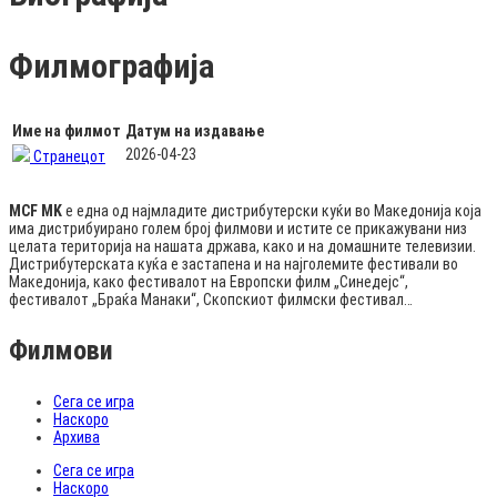
Филмографија
Име на филмот
Датум на издавање
2026-04-23
Странецот
MCF MK
е една од најмладите дистрибутерски куќи во Македонија која
има дистрибуирано голем број филмови и истите се прикажувани низ
целата територија на нашата држава, како и на домашните телевизии.
Дистрибутерската куќа е застапена и на најголемите фестивали во
Македонија, како фестивалот на Европски филм „Синедејс“,
фестивалот „Браќа Манаки“, Скопскиот филмски фестивал…
Филмови
Сега се игра
Наскоро
Архива
Сега се игра
Наскоро