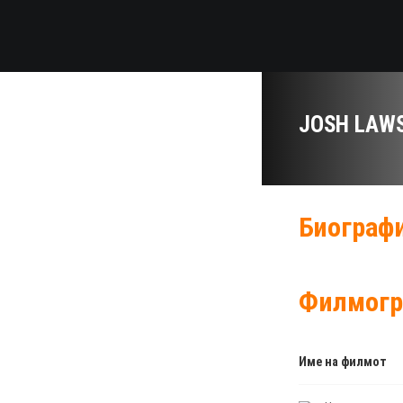
JOSH LAW
Биографи
Филмогр
Име на филмот