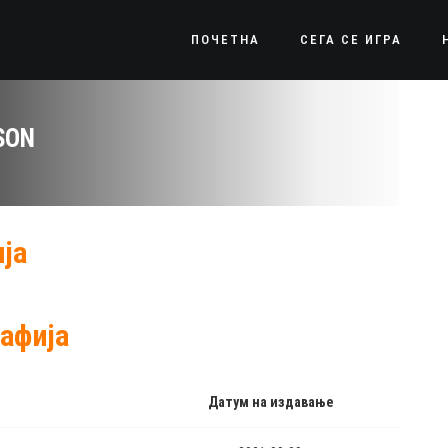
ПОЧЕТНА
СЕГА СЕ ИГРА
SON
ја
афија
Датум на издавање