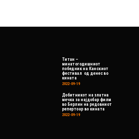
Титан –
минатогодишниот
победник на Канскиот
фестивал од денес во
кината
2022-09-19
Добитникот на златна
мечка за најдобар филм
во Берлин на редовниот
репертоар во кината
2022-09-19