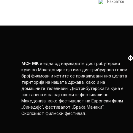
Накратко
Ф
MCF MK
е една од најмладите дистрибутерски
куќи во Македонија која има дистрибуирано голем
број филмови и истите се прикажувани низ целата
територија на нашата држава, како и на
домашните телевизии. Дистрибутерската куќа е
застапена и на најголемите фестивали во
Македонија, како фестивалот на Европски филм
„Синедејс“, фестивалот „Браќа Манаки“,
Скопскиот филмски фестивал…