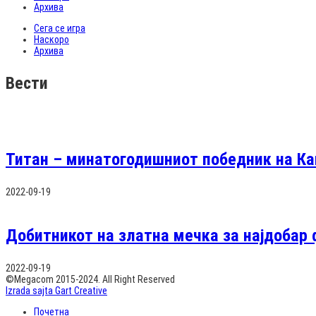
Архива
Сега се игра
Наскоро
Архива
Вести
Титан – минатогодишниот победник на Ка
2022-09-19
Добитникот на златна мечка за најдобар 
2022-09-19
©Megacom 2015-2024. All Right Reserved
Izrada sajta Gart Creative
Почетна