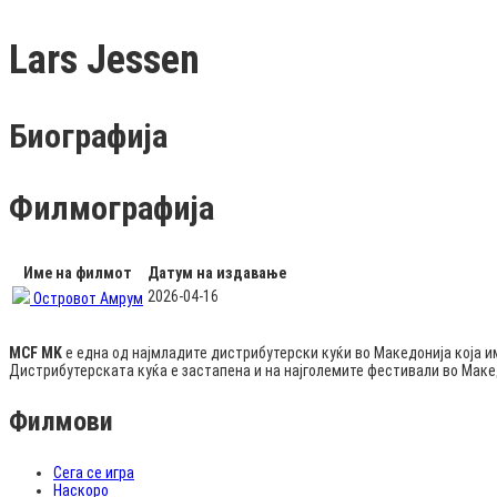
Lars Jessen
Биографија
Филмографија
Име на филмот
Датум на издавање
2026-04-16
Островот Амрум
MCF MK
е една од најмладите дистрибутерски куќи во Македонија која и
Дистрибутерската куќа е застапена и на најголемите фестивали во Мак
Филмови
Сега се игра
Наскоро