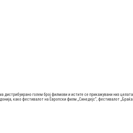
ма дистрибуирано голем број филмови и истите се прикажувани низ целата
едонија, како фестивалот на Европски филм „Синедејс“, фестивалот „Бра