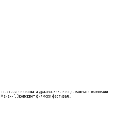
 територија на нашата држава, како и на домашните телевизии.
ќа Манаки“, Скопскиот филмски фестивал…