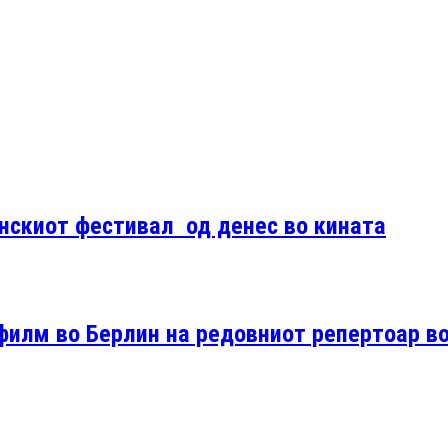
нскиот фестивал од денес во кината
филм во Берлин на редовниот репертоар в