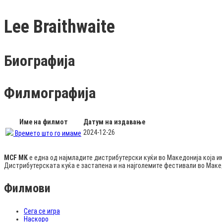
Lee Braithwaite
Биографија
Филмографија
Име на филмот
Датум на издавање
2024-12-26
Времето што го имаме
MCF MK
е една од најмладите дистрибутерски куќи во Македонија која и
Дистрибутерската куќа е застапена и на најголемите фестивали во Мак
Филмови
Сега се игра
Наскоро