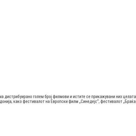
ма дистрибуирано голем број филмови и истите се прикажувани низ целата
едонија, како фестивалот на Европски филм „Синедејс“, фестивалот „Бра