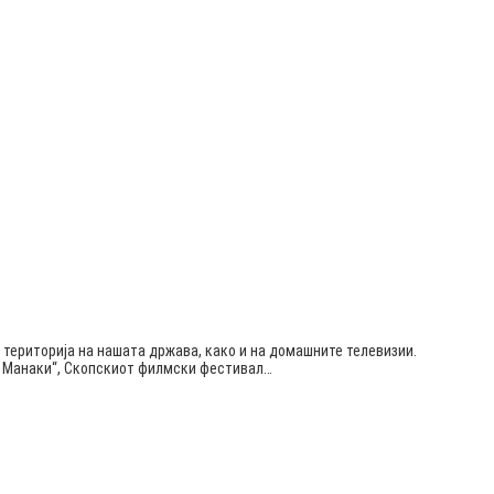
 територија на нашата држава, како и на домашните телевизии.
ќа Манаки“, Скопскиот филмски фестивал…