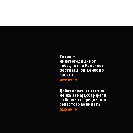
Титан –
минатогодишниот
победник на Канскиот
фестивал од денес во
кината
2022-09-19
Добитникот на златна
мечка за најдобар филм
во Берлин на редовниот
репертоар во кината
2022-09-19