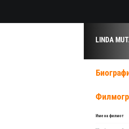
LINDA MU
Биографи
Филмогр
Име на филмот