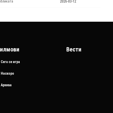
убликата
2026-03-12
илмови
Вести
Сега се игра
Наскоро
Архива