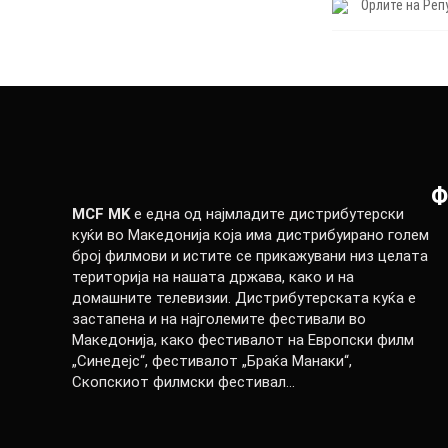
Орлите на Реп
Ф
MCF MK
е една од најмладите дистрибутерски
куќи во Македонија која има дистрибуирано голем
број филмови и истите се прикажувани низ целата
територија на нашата држава, како и на
домашните телевизии. Дистрибутерската куќа е
застапена и на најголемите фестивали во
Македонија, како фестивалот на Европски филм
„Синедејс“, фестивалот „Браќа Манаки“,
Скопскиот филмски фестивал…