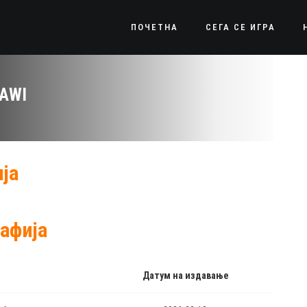
ПОЧЕТНА
СЕГА СЕ ИГРА
TAWI
ја
афија
Датум на издавање