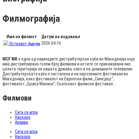
Филмографија
Име на филмот
Датум на издавање
2026-04-16
Островот Амрум
MCF MK
е една од најмладите дистрибутерски куќи во Македонија која
има дистрибуирано голем број филмови и истите се прикажувани низ
целата територија на нашата држава, како и на домашните телевизии.
Дистрибутерската куќа е застапена и на најголемите фестивали во
Македонија, како фестивалот на Европски филм „Синедејс“,
фестивалот „Браќа Манаки“, Скопскиот филмски фестивал…
Филмови
Сега се игра
Наскоро
Архива
Сега се игра
Наскоро