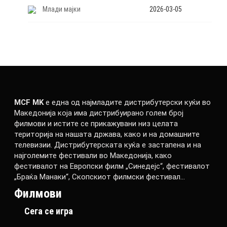
Млади мајки
2026-03-05
MCF MK
е една од најмладите дистрибутерски куќи во
Македонија која има дистрибуирано голем број
филмови и истите се прикажувани низ целата
територија на нашата држава, како и на домашните
телевизии. Дистрибутерската куќа е застапена и на
најголемите фестивали во Македонија, како
фестивалот на Европски филм „Синедејс“, фестивалот
„Браќа Манаки“, Скопскиот филмски фестивал…
Филмови
Сега се игра