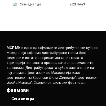
Уште една тура
2021-04-29
MCF MK
е една од најмладите дистрибутерски куќи во
Македонија која има дистрибуирано голем број
филмови и истите се прикажувани низ целата
територија на нашата држава, како и на домашните
телевизии. Дистрибутерската куќа е застапена и на
најголемите фестивали во Македонија, како
фестивалот на Европски филм „Синедејс“, фестивалот
„Браќа Манаки“, Скопскиот филмски фестивал…
Филмови
Сега се игра