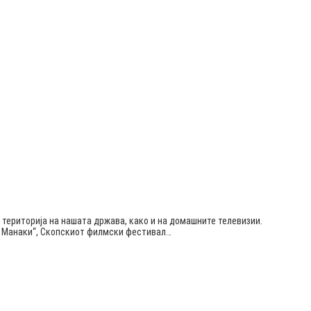
 територија на нашата држава, како и на домашните телевизии.
ќа Манаки“, Скопскиот филмски фестивал…