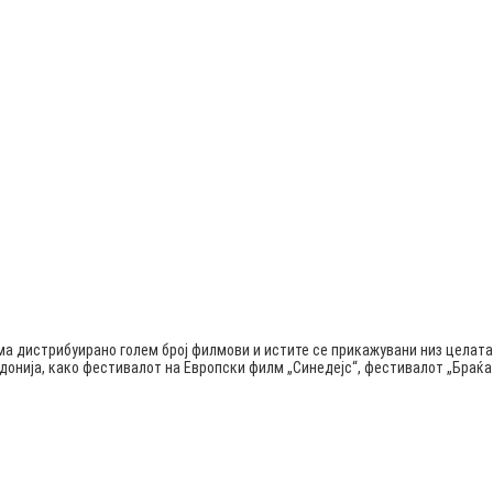
ма дистрибуирано голем број филмови и истите се прикажувани низ целата
едонија, како фестивалот на Европски филм „Синедејс“, фестивалот „Бра