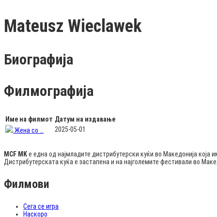
Mateusz Wieclawek
Биографија
Филмографија
Име на филмот
Датум на издавање
2025-05-01
Жена со …
MCF MK
е една од најмладите дистрибутерски куќи во Македонија која и
Дистрибутерската куќа е застапена и на најголемите фестивали во Мак
Филмови
Сега се игра
Наскоро