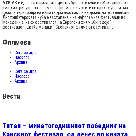
MCF MK
е една од најмладите дистрибутерски куќи во Македонија која
има дистрибуирано голем број филмови и истите се прикажувани низ
целата територија на нашата држава, како и на домашните телевизии.
Дистрибутерската куќа е застапена и на најголемите фестивали во
Македонија, како фестивалот на Европски филм „Синедејс“,
фестивалот „Браќа Манаки“, Скопскиот филмски фестивал…
Филмови
Сега се игра
Наскоро
Архива
Сега се игра
Наскоро
Архива
Вести
Титан – минатогодишниот победник на
Канскиот фестивал од денес во кината