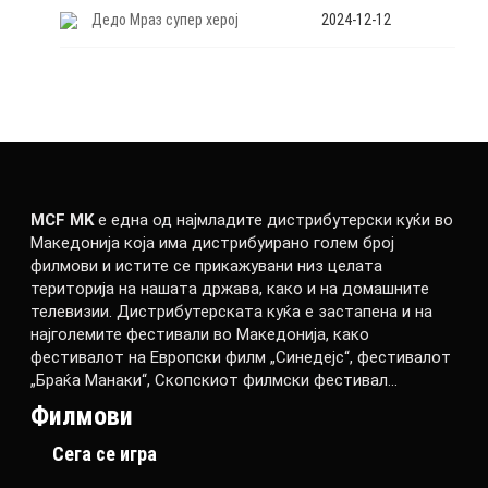
Дедо Мраз супер херој
2024-12-12
MCF MK
е една од најмладите дистрибутерски куќи во
Македонија која има дистрибуирано голем број
филмови и истите се прикажувани низ целата
територија на нашата држава, како и на домашните
телевизии. Дистрибутерската куќа е застапена и на
најголемите фестивали во Македонија, како
фестивалот на Европски филм „Синедејс“, фестивалот
„Браќа Манаки“, Скопскиот филмски фестивал…
Филмови
Сега се игра