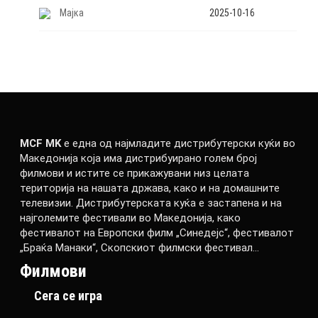
Мајка
2025-10-16
MCF MK
е една од најмладите дистрибутерски куќи во
Македонија која има дистрибуирано голем број
филмови и истите се прикажувани низ целата
територија на нашата држава, како и на домашните
телевизии. Дистрибутерската куќа е застапена и на
најголемите фестивали во Македонија, како
фестивалот на Европски филм „Синедејс“, фестивалот
„Браќа Манаки“, Скопскиот филмски фестивал…
Филмови
Сега се игра