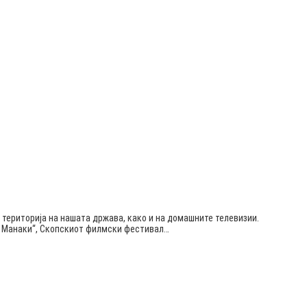
 територија на нашата држава, како и на домашните телевизии.
ќа Манаки“, Скопскиот филмски фестивал…