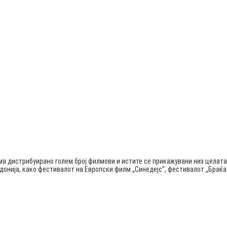
ма дистрибуирано голем број филмови и истите се прикажувани низ целата
едонија, како фестивалот на Европски филм „Синедејс“, фестивалот „Бра