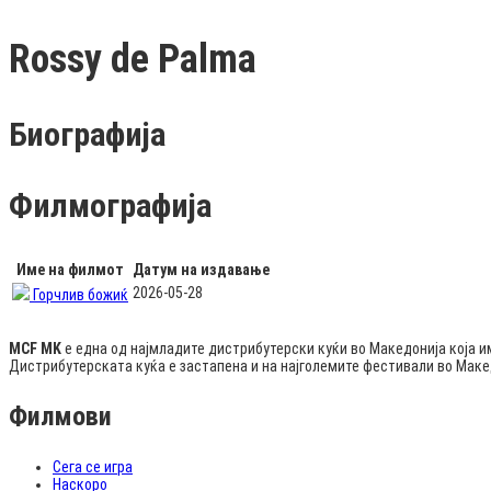
Rossy de Palma
Биографија
Филмографија
Име на филмот
Датум на издавање
2026-05-28
Горчлив божиќ
MCF MK
е една од најмладите дистрибутерски куќи во Македонија која и
Дистрибутерската куќа е застапена и на најголемите фестивали во Мак
Филмови
Сега се игра
Наскоро