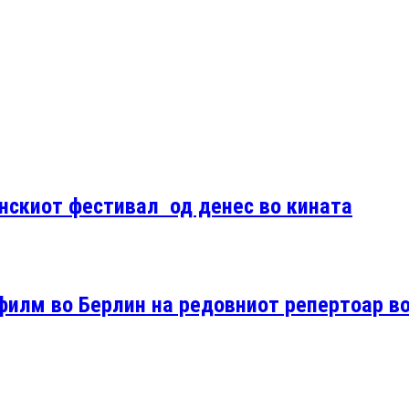
нскиот фестивал од денес во кината
филм во Берлин на редовниот репертоар в