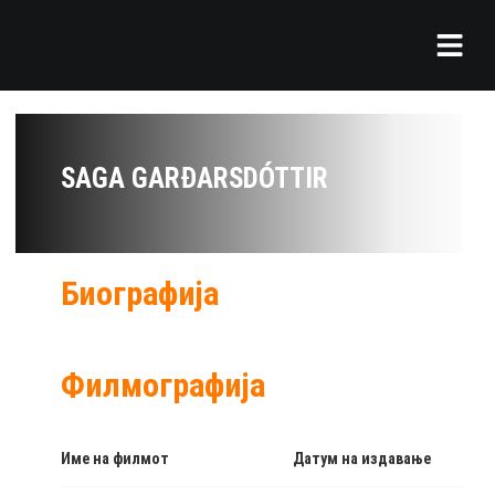
SAGA GARÐARSDÓTTIR
Биографија
Филмографија
Име на филмот
Датум на издавање