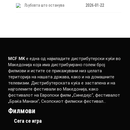
Љубовта што останува
2026-01-22
MCF MK
е една од најмладите дистрибутерски куќи во
Македонија која има дистрибуирано голем број
филмови и истите се прикажувани низ целата
територија на нашата држава, како и на домашните
телевизии. Дистрибутерската куќа е застапена и на
најголемите фестивали во Македонија, како
фестивалот на Европски филм „Синедејс“, фестивалот
„Браќа Манаки“, Скопскиот филмски фестивал…
Филмови
Сега се игра