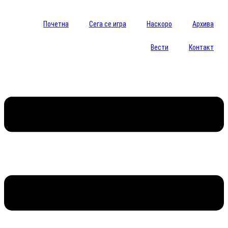
Почетна
Сега се игра
Наскоро
Архива
Вести
Контакт