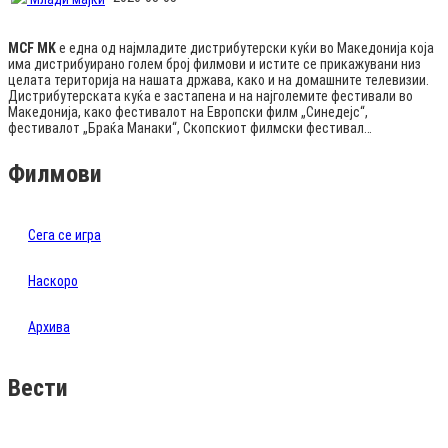
MCF MK
е една од најмладите дистрибутерски куќи во Македонија која
има дистрибуирано голем број филмови и истите се прикажувани низ
целата територија на нашата држава, како и на домашните телевизии.
Дистрибутерската куќа е застапена и на најголемите фестивали во
Македонија, како фестивалот на Европски филм „Синедејс“,
фестивалот „Браќа Манаки“, Скопскиот филмски фестивал…
Филмови
Сега се игра
Наскоро
Архива
Вести