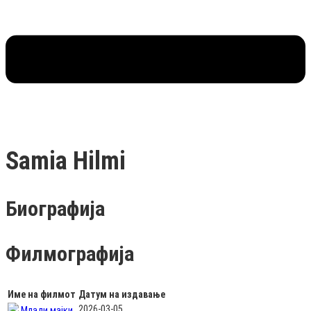
Samia Hilmi
Биографија
Филмографија
Име на филмот
Датум на издавање
2026-03-05
Млади мајки