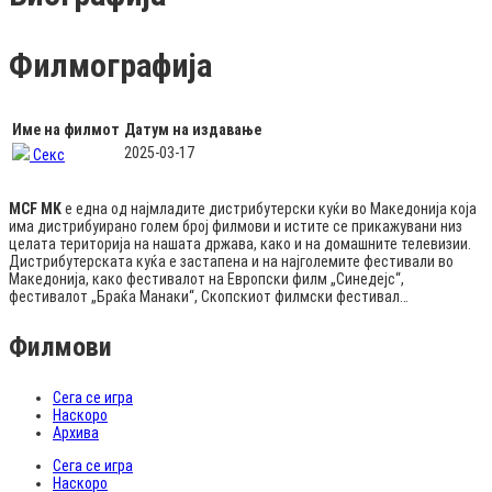
Филмографија
Име на филмот
Датум на издавање
2025-03-17
Секс
MCF MK
е една од најмладите дистрибутерски куќи во Македонија која
има дистрибуирано голем број филмови и истите се прикажувани низ
целата територија на нашата држава, како и на домашните телевизии.
Дистрибутерската куќа е застапена и на најголемите фестивали во
Македонија, како фестивалот на Европски филм „Синедејс“,
фестивалот „Браќа Манаки“, Скопскиот филмски фестивал…
Филмови
Сега се игра
Наскоро
Архива
Сега се игра
Наскоро