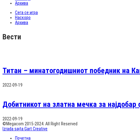
Архива
Сега се игра
Наскоро
Архива
Вести
Титан – минатогодишниот победник на Ка
2022-09-19
Добитникот на златна мечка за најдобар 
2022-09-19
©Megacom 2015-2024. All Right Reserved
Izrada sajta Gart Creative
Почетна