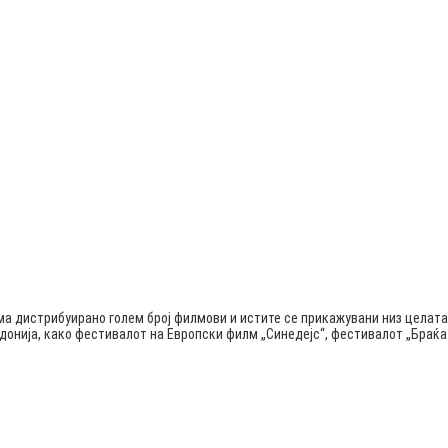
ма дистрибуирано голем број филмови и истите се прикажувани низ целата
едонија, како фестивалот на Европски филм „Синедејс“, фестивалот „Бра