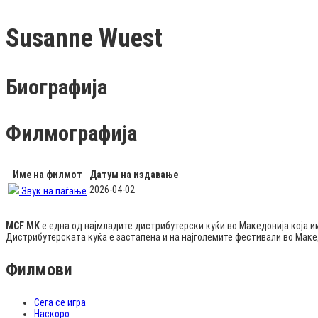
Susanne Wuest
Биографија
Филмографија
Име на филмот
Датум на издавање
2026-04-02
Звук на паѓање
MCF MK
е една од најмладите дистрибутерски куќи во Македонија која и
Дистрибутерската куќа е застапена и на најголемите фестивали во Мак
Филмови
Сега се игра
Наскоро