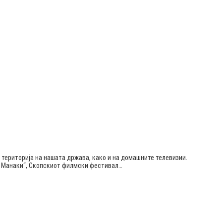
 територија на нашата држава, како и на домашните телевизии.
ќа Манаки“, Скопскиот филмски фестивал…