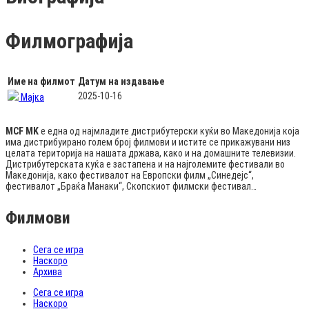
Филмографија
Име на филмот
Датум на издавање
2025-10-16
Мајка
MCF MK
е една од најмладите дистрибутерски куќи во Македонија која
има дистрибуирано голем број филмови и истите се прикажувани низ
целата територија на нашата држава, како и на домашните телевизии.
Дистрибутерската куќа е застапена и на најголемите фестивали во
Македонија, како фестивалот на Европски филм „Синедејс“,
фестивалот „Браќа Манаки“, Скопскиот филмски фестивал…
Филмови
Сега се игра
Наскоро
Архива
Сега се игра
Наскоро