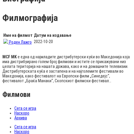
Филмографија
Име на филмот
Датум на издавање
2022-10-20
Роден Лажго
MCF MK
е една од најмладите дистрибутерски куќи во Македонија која
има дистрибуирано голем број филмови и истите се прикажувани низ
целата територија на нашата држава, како и на домашните телевизии.
Дистрибутерската куќа е застапена и на најголемите фестивали во
Македонија, како фестивалот на Европски филм „Синедејс“,
фестивалот „Браќа Манаки“, Скопскиот филмски фестивал…
Филмови
Сега се игра
Наскоро
Архива
Сега се игра
Наскоро