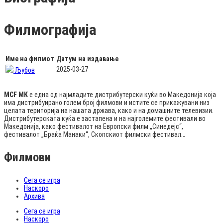
Филмографија
Име на филмот
Датум на издавање
2025-03-27
Љубов
MCF MK
е една од најмладите дистрибутерски куќи во Македонија која
има дистрибуирано голем број филмови и истите се прикажувани низ
целата територија на нашата држава, како и на домашните телевизии.
Дистрибутерската куќа е застапена и на најголемите фестивали во
Македонија, како фестивалот на Европски филм „Синедејс“,
фестивалот „Браќа Манаки“, Скопскиот филмски фестивал…
Филмови
Сега се игра
Наскоро
Архива
Сега се игра
Наскоро