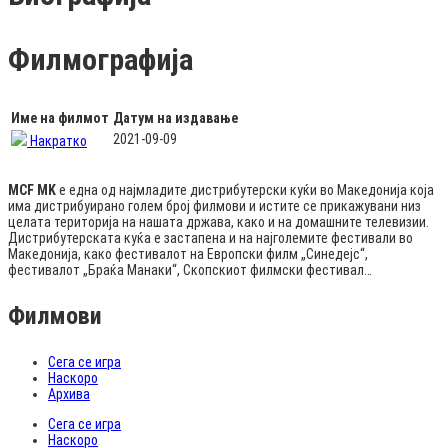
Филмографија
Име на филмот
Датум на издавање
2021-09-09
Накратко
MCF MK
е една од најмладите дистрибутерски куќи во Македонија која
има дистрибуирано голем број филмови и истите се прикажувани низ
целата територија на нашата држава, како и на домашните телевизии.
Дистрибутерската куќа е застапена и на најголемите фестивали во
Македонија, како фестивалот на Европски филм „Синедејс“,
фестивалот „Браќа Манаки“, Скопскиот филмски фестивал…
Филмови
Сега се игра
Наскоро
Архива
Сега се игра
Наскоро