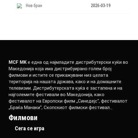
Нов бран
2026-03-19
MCF MK
е една од најмладите дистрибутерски куќи во
Македонија која има дистрибуирано голем број
филмови и истите се прикажувани низ целата
територија на нашата држава, како и на домашните
телевизии. Дистрибутерската куќа е застапена и на
најголемите фестивали во Македонија, како
фестивалот на Европски филм „Синедејс“, фестивалот
„Браќа Манаки“, Скопскиот филмски фестивал…
Филмови
Сега се игра