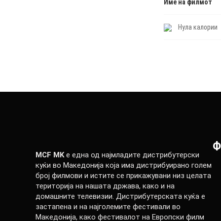
Име на филмот
Нула калории
Ф
MCF MK
е една од најмладите дистрибутерски
куќи во Македонија која има дистрибуирано голем
број филмови и истите се прикажувани низ целата
територија на нашата држава, како и на
домашните телевизии. Дистрибутерската куќа е
застапена и на најголемите фестивали во
Македонија, како фестивалот на Европски филм