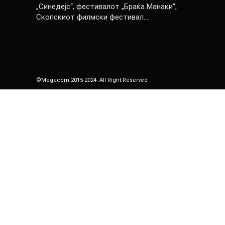
„Синедејс“, фестивалот „Браќа Манаки“,
Скопскиот филмски фестивал…
©Megacom 2015-2024. All Right Reserved