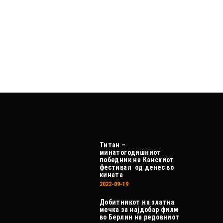
Титан –
минатогодишниот
победник на Канскиот
фестивал од денес во
кината
2022-09-19
Добитникот на златна
мечка за најдобар филм
во Берлин на редовниот