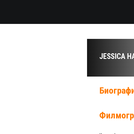
JESSICA H
Биографи
Филмогр