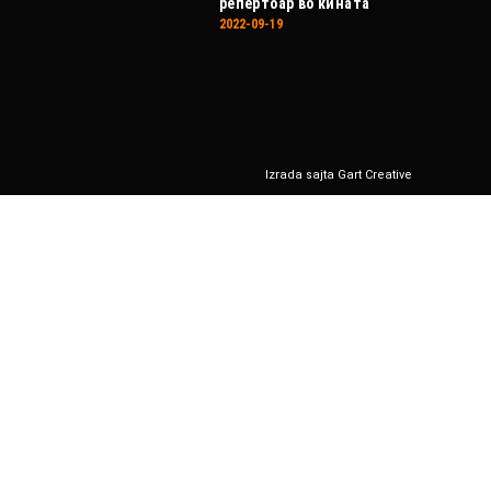
репертоар во кината
2022-09-19
Izrada sajta Gart Creative