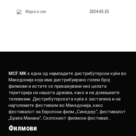
Мајка и син
2024-05-25
MCF MK
е една од најмладите дистрибутерски куќи во
Македонија која има дистрибуирано голем број
филмови и истите се прикажувани низ целата
територија на нашата држава, како и на домашните
телевизии. Дистрибутерската куќа е застапена и на
најголемите фестивали во Македонија, како
фестивалот на Европски филм „Синедејс“, фестивалот
„Браќа Манаки“, Скопскиот филмски фестивал…
Филмови