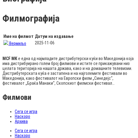
Филмографија
Име на филмот
Датум на издавање
2025-11-06
Вермиљо
MCF MK
е една од најмладите дистрибутерски куќи во Македонија која
има дистрибуирано голем број филмови и истите се прикажувани низ
целата територија на нашата држава, како и на домашните телевизии.
Дистрибутерската куќа е застапена и на најголемите фестивали во
Македонија, како фестивалот на Европски филм „Синедејс“,
фестивалот „Браќа Манаки“, Скопскиот филмски фестивал…
Филмови
Сега се игра
Наскоро
Архива
Сега се игра
Наскоро