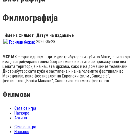
Филмографија
Име на филмот
Датум на издавање
2026-05-28
Горчлив божиќ
MCF MK
е една од најмладите дистрибутерски куќи во Македонија која
има дистрибуирано голем број филмови и истите се прикажувани низ
целата територија на нашата држава, како и на домашните телевизии.
Дистрибутерската куќа е застапена и на најголемите фестивали во
Македонија, како фестивалот на Европски филм „Синедејс“,
фестивалот „Браќа Манаки“, Скопскиот филмски фестивал…
Филмови
Сега се игра
Наскоро
Архива
Сега се игра
Наскоро