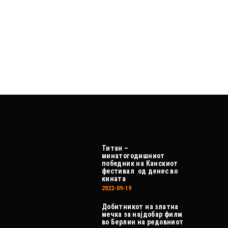
Титан –
минатогодишниот
победник на Канскиот
фестивал од денес во
кината
2022-09-19
Добитникот на златна
мечка за најдобар филм
во Берлин на редовниот