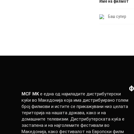
Име на филмот
Баш супер
Ф
MCF MK
е една од најмладите дистрибутерски
куќи во Македонија која има дистрибуирано голем
број филмови и истите се прикажувани низ целата
територија на нашата држава, како и на
домашните телевизии. Дистрибутерската куќа е
застапена и на најголемите фестивали во
Македонија, како фестивалот на Европски филм