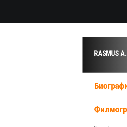
RASMUS A.
Биографи
Филмогр