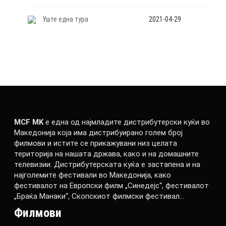
Уште една тура
2021-04-29
MCF MK
е една од најмладите дистрибутерски куќи во
Македонија која има дистрибуирано голем број
филмови и истите се прикажувани низ целата
територија на нашата држава, како и на домашните
телевизии. Дистрибутерската куќа е застапена и на
најголемите фестивали во Македонија, како
фестивалот на Европски филм „Синедејс“, фестивалот
„Браќа Манаки“, Скопскиот филмски фестивал…
Филмови