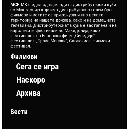
MCF MK
е една од најмладите дистрибутерски куќи
во Македонија која има дистрибуирано голем број
филмови и истите се прикажувани низ целата
територија на нашата држава, како и на домашните
телевизии. Дистрибутерската куќа е застапена и на
најголемите фестивали во Македонија, како
фестивалот на Европски филм „Синедејс“,
фестивалот „Браќа Манаки“, Скопскиот филмски
фестивал…
Филмови
Сега се игра
Наскоро
Архива
Вести