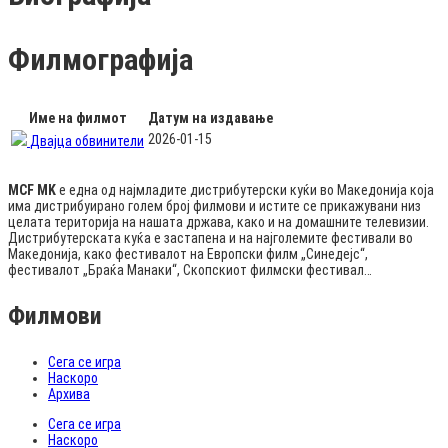
Филмографија
Име на филмот
Датум на издавање
2026-01-15
Двајца обвинители
MCF MK
е една од најмладите дистрибутерски куќи во Македонија која
има дистрибуирано голем број филмови и истите се прикажувани низ
целата територија на нашата држава, како и на домашните телевизии.
Дистрибутерската куќа е застапена и на најголемите фестивали во
Македонија, како фестивалот на Европски филм „Синедејс“,
фестивалот „Браќа Манаки“, Скопскиот филмски фестивал…
Филмови
Сега се игра
Наскоро
Архива
Сега се игра
Наскоро