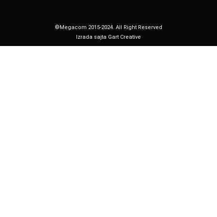
©Megacom 2015-2024. All Right Reserved
Izrada sajta Gart Creative
Почетна
Сега се игра
Наскоро