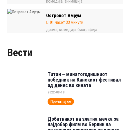
комедија
анимација
,
Островот Амрум
01 часот 33 минути
драма
комедија
биографија
,
,
Вести
Титан – минатогодишниот
победник на Канскиот фестивал
од денес во кината
2022-09-19
Прочитај се
Добитникот на златна мечка за
најдобар филм во Берлин на
редовниот репертоар во кината