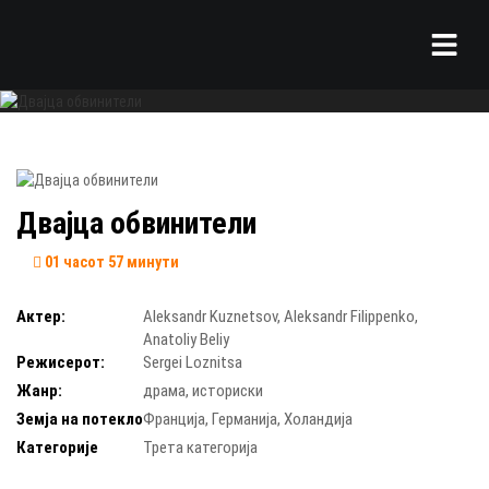
Двајца обвинители
01 часот 57 минути
Актер:
Aleksandr Kuznetsov
,
Aleksandr Filippenko
,
Anatoliy Beliy
Режисерот:
Sergei Loznitsa
Жанр:
драма
,
историски
Земја на потекло
Франција
,
Германија
,
Холандија
Категорије
Трета категорија