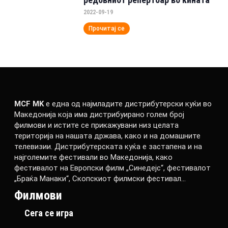
2022-09-19
Прочитај се
MCF MK
е една од најмладите дистрибутерски куќи во
Македонија која има дистрибуирано голем број
филмови и истите се прикажувани низ целата
територија на нашата држава, како и на домашните
телевизии. Дистрибутерската куќа е застапена и на
најголемите фестивали во Македонија, како
фестивалот на Европски филм „Синедејс“, фестивалот
„Браќа Манаки“, Скопскиот филмски фестивал…
Филмови
Сега се игра