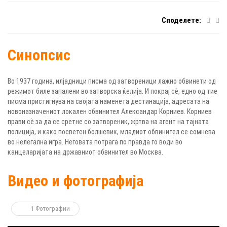
Споделете:
Синопсис
Во 1937 година, илјадници писма од затвореници лажно обвинети од
режимот биле запалени во затворска ќелија. И покрај сè, едно од тие
писма пристигнува на својата наменета дестинација, адресата на
новоназначениот локален обвинител Александар Корниев. Корниев
прави сè за да се сретне со затвореник, жртва на агент на тајната
полиција, и како посветен болшевик, младиот обвинител се сомнева
во нелегална игра. Неговата потрага по правда го води во
канцеларијата на државниот обвинител во Москва.
Видео и фотографија
1 Фотографии