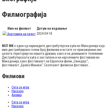
Филмографија
Име на филмот
Датум на издавање
2024-04-18
Анатомија на падот
MCF MK
е една од најмладите дистрибутерски куќи во Македонија која
има дистрибуирано голем број филмови и истите се прикажувани низ
целата територија на нашата држава, како и на домашните телевизии.
Дистрибутерската куќа е застапена и на најголемите фестивали во
Македонија, како фестивалот на Европски филм „Синедејс“,
фестивалот „Браќа Манаки“, Скопскиот филмски фестивал…
Филмови
Сега се игра
Наскоро
Архива
Сега се игра
Наскоро