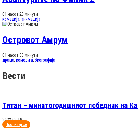
01 часот 25 минути
комедија
,
анимација
Островот Амрум
01 часот 33 минути
драма
,
комедија
,
биографија
Вести
Титан – минатогодишниот победник на Ка
2022-09-19
Прочитај се