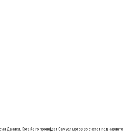
н Даниел. Кога ќе го пронајдат Самуел мртов во снегот под нивната