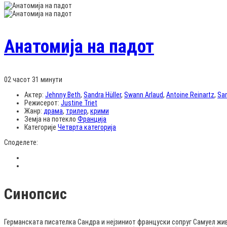
Анатомија на падот
02 часот 31 минути
Актер:
Jehnny Beth
,
Sandra Hüller
,
Swann Arlaud
,
Antoine Reinartz
,
Sa
Режисерот:
Justine Triet
Жанр:
драма
,
трилер
,
крими
Земја на потекло
Франција
Категорије
Четврта категорија
Споделете:
Синопсис
Германската писателка Сандра и нејзиниот француски сопруг Самуел жив