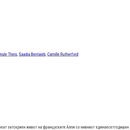
mule Theis
,
Saadia Bentaieb
,
Camille Rutherford
еат затскриен живот на француските Алпи со нивниот единаесетгодишен си