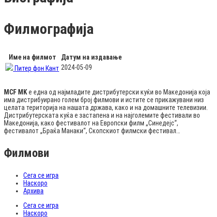
Филмографија
Име на филмот
Датум на издавање
2024-05-09
Питер фон Кант
MCF MK
е една од најмладите дистрибутерски куќи во Македонија која
има дистрибуирано голем број филмови и истите се прикажувани низ
целата територија на нашата држава, како и на домашните телевизии.
Дистрибутерската куќа е застапена и на најголемите фестивали во
Македонија, како фестивалот на Европски филм „Синедејс“,
фестивалот „Браќа Манаки“, Скопскиот филмски фестивал…
Филмови
Сега се игра
Наскоро
Архива
Сега се игра
Наскоро