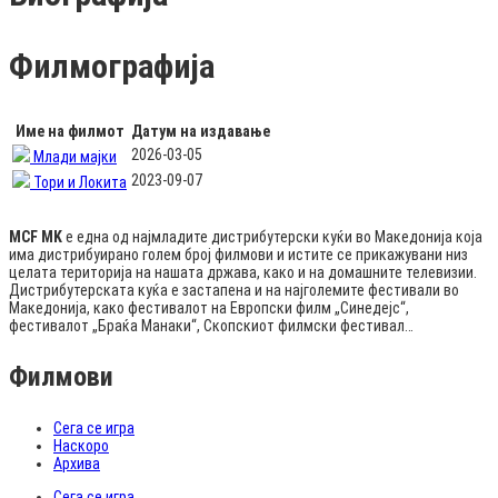
Филмографија
Име на филмот
Датум на издавање
2026-03-05
Млади мајки
2023-09-07
Тори и Локита
MCF MK
е една од најмладите дистрибутерски куќи во Македонија која
има дистрибуирано голем број филмови и истите се прикажувани низ
целата територија на нашата држава, како и на домашните телевизии.
Дистрибутерската куќа е застапена и на најголемите фестивали во
Македонија, како фестивалот на Европски филм „Синедејс“,
фестивалот „Браќа Манаки“, Скопскиот филмски фестивал…
Филмови
Сега се игра
Наскоро
Архива
Сега се игра