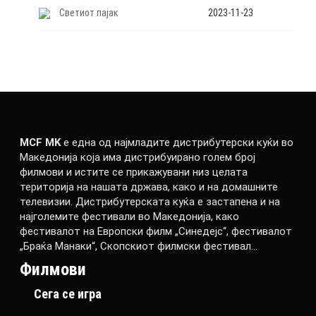
Светиот пајак
2023-11-23
MCF MK
е една од најмладите дистрибутерски куќи во
Македонија која има дистрибуирано голем број
филмови и истите се прикажувани низ целата
територија на нашата држава, како и на домашните
телевизии. Дистрибутерската куќа е застапена и на
најголемите фестивали во Македонија, како
фестивалот на Европски филм „Синедејс“, фестивалот
„Браќа Манаки“, Скопскиот филмски фестивал…
Филмови
Сега се игра