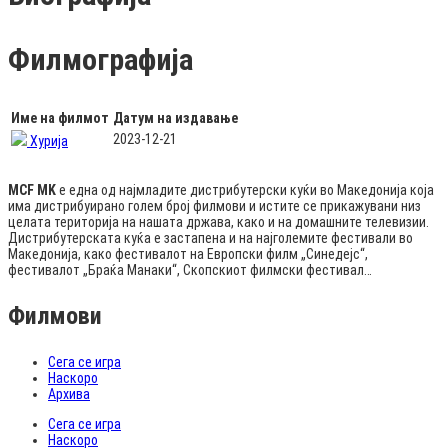
Филмографија
Име на филмот
Датум на издавање
2023-12-21
Хурија
MCF MK
е една од најмладите дистрибутерски куќи во Македонија која
има дистрибуирано голем број филмови и истите се прикажувани низ
целата територија на нашата држава, како и на домашните телевизии.
Дистрибутерската куќа е застапена и на најголемите фестивали во
Македонија, како фестивалот на Европски филм „Синедејс“,
фестивалот „Браќа Манаки“, Скопскиот филмски фестивал…
Филмови
Сега се игра
Наскоро
Архива
Сега се игра
Наскоро